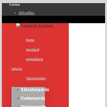
Sidebar
Aktuelles
Home
Vorstand
Anmeldung
Umzug
Tanzgruppen
Kätzchengarde
Funkengarde
Prinzengarde