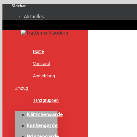
Sidebar
Aktuelles
Home
Vorstand
Anmeldung
Umzug
Tanzgruppen
Kätzchengarde
Funkengarde
Prinzengarde