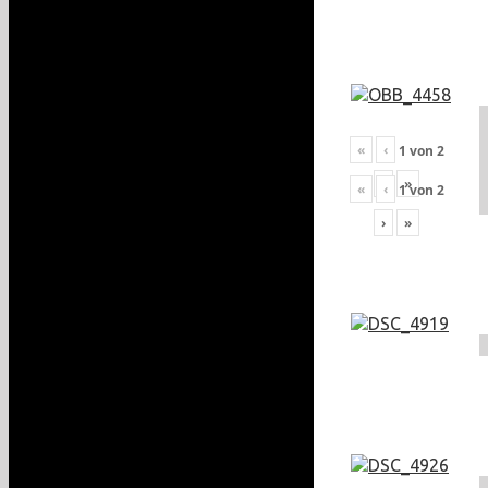
«
‹
1
von
2
›
»
«
‹
1
von
2
›
»