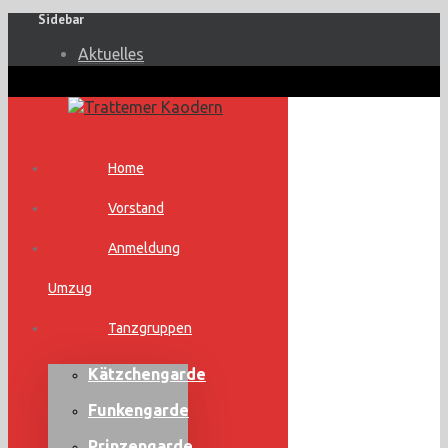
Sidebar
Aktuelles
Home
Vorstand
Anmeldung
Umzug
Tanzgruppen
Kätzchengarde
Funkengarde
Prinzengarde