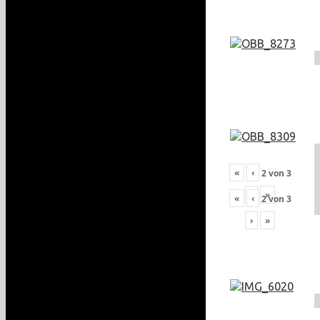
«
‹
2
von
3
›
»
«
‹
2
von
3
›
»