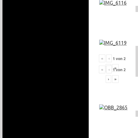
«
‹
1
von
2
›
»
«
‹
1
von
2
›
»